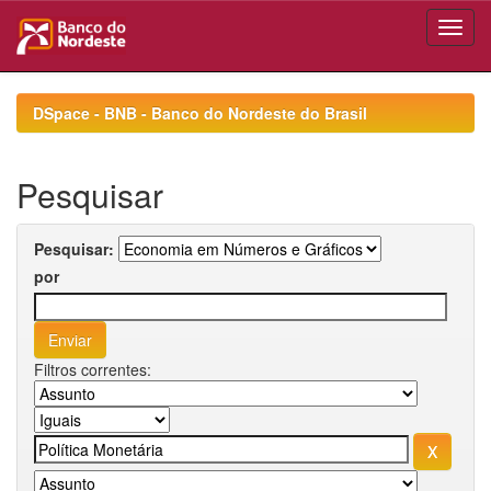
Skip
navigation
DSpace - BNB - Banco do Nordeste do Brasil
Pesquisar
Pesquisar:
por
Filtros correntes: