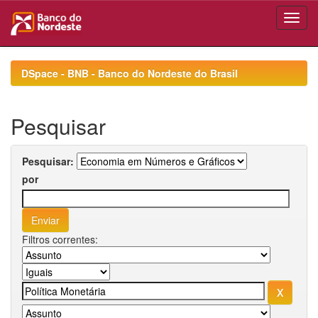
Skip
navigation
DSpace - BNB - Banco do Nordeste do Brasil
Pesquisar
Pesquisar:
por
Filtros correntes: