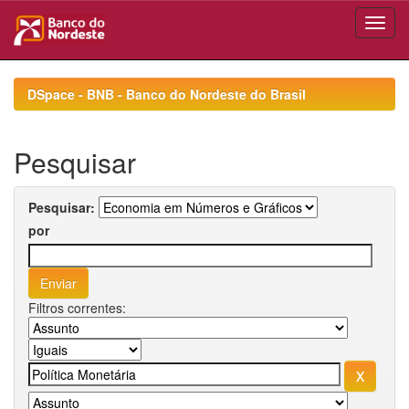
Skip
navigation
DSpace - BNB - Banco do Nordeste do Brasil
Pesquisar
Pesquisar:
por
Filtros correntes: