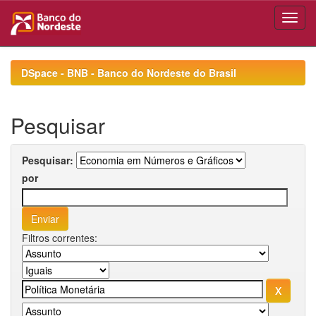
Skip
navigation
DSpace - BNB - Banco do Nordeste do Brasil
Pesquisar
Pesquisar:
por
Filtros correntes: