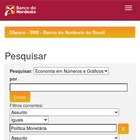
Skip
navigation
DSpace - BNB - Banco do Nordeste do Brasil
Pesquisar
Pesquisar:
por
Filtros correntes: