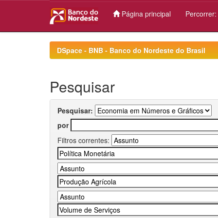
Página principal
Percorrer
Skip
navigation
DSpace - BNB - Banco do Nordeste do Brasil
Pesquisar
Pesquisar:
por
Filtros correntes: