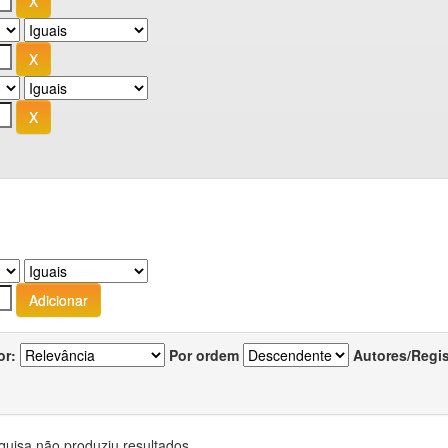
or:
Por ordem
Autores/Regi
quisa não produziu resultados.