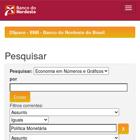
Skip
navigation
DSpace - BNB - Banco do Nordeste do Brasil
Pesquisar
Pesquisar:
por
Filtros correntes: