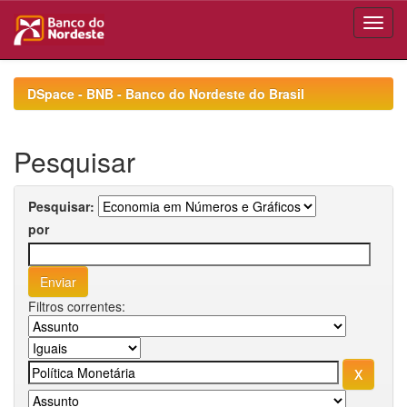
Skip
navigation
DSpace - BNB - Banco do Nordeste do Brasil
Pesquisar
Pesquisar:
por
Filtros correntes: