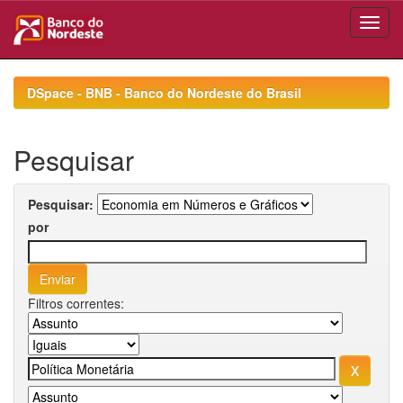
Skip
navigation
DSpace - BNB - Banco do Nordeste do Brasil
Pesquisar
Pesquisar:
por
Filtros correntes: