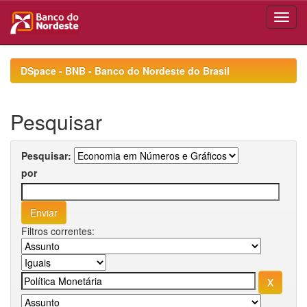
Skip
navigation
DSpace - BNB - Banco do Nordeste do Brasil
Pesquisar
Pesquisar:
por
Filtros correntes: