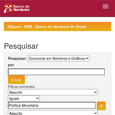
Skip
navigation
DSpace - BNB - Banco do Nordeste do Brasil
Pesquisar
Pesquisar:
por
Filtros correntes: