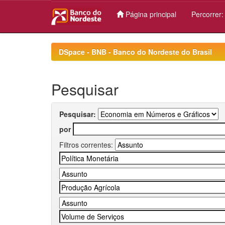
Página principal
Percorrer
Skip
navigation
DSpace - BNB - Banco do Nordeste do Brasil
Pesquisar
Pesquisar:
por
Filtros correntes: