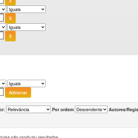
or:
Por ordem
Autores/Regi
quisa não produziu resultados.