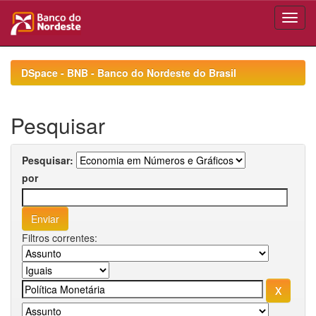
Skip
navigation
DSpace - BNB - Banco do Nordeste do Brasil
Pesquisar
Pesquisar:
por
Filtros correntes: