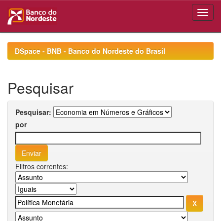
Skip
navigation
DSpace - BNB - Banco do Nordeste do Brasil
Pesquisar
Pesquisar:
por
Filtros correntes: