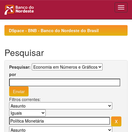
Skip
navigation
DSpace - BNB - Banco do Nordeste do Brasil
Pesquisar
Pesquisar:
por
Filtros correntes: