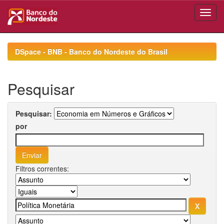
Skip
navigation
DSpace - BNB - Banco do Nordeste do Brasil
Pesquisar
Pesquisar:
por
Filtros correntes: