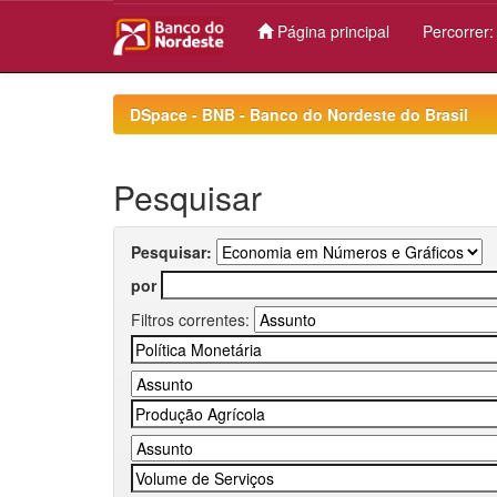
Página principal
Percorrer
Skip
navigation
DSpace - BNB - Banco do Nordeste do Brasil
Pesquisar
Pesquisar:
por
Filtros correntes: