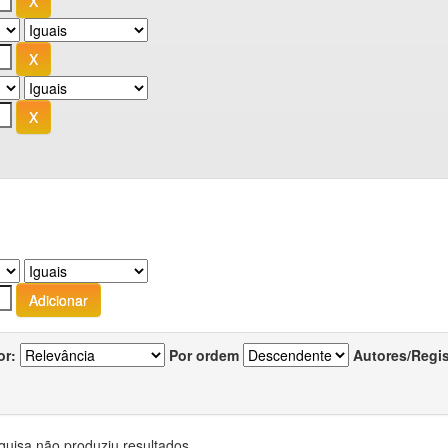
or:
Por ordem
Autores/Regi
quisa não produziu resultados.