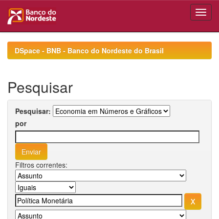
Skip
navigation
DSpace - BNB - Banco do Nordeste do Brasil
Pesquisar
Pesquisar:
por
Filtros correntes: