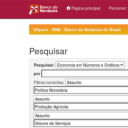
Página principal
Percorrer
Skip
navigation
DSpace - BNB - Banco do Nordeste do Brasil
Pesquisar
Pesquisar:
por
Filtros correntes: