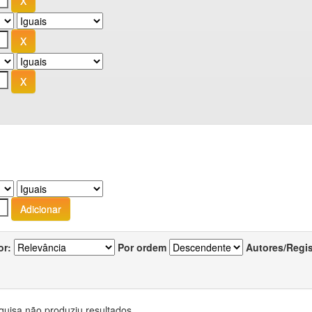
or:
Por ordem
Autores/Regi
quisa não produziu resultados.