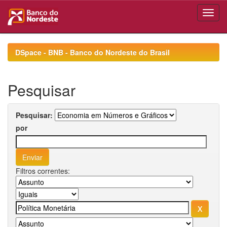
Skip
navigation
DSpace - BNB - Banco do Nordeste do Brasil
Pesquisar
Pesquisar:
por
Filtros correntes: