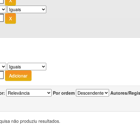
or:
Por ordem
Autores/Regi
quisa não produziu resultados.