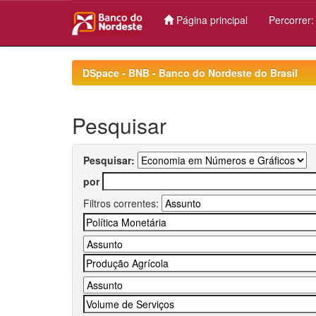
Página principal
Percorrer
Skip
navigation
DSpace - BNB - Banco do Nordeste do Brasil
Pesquisar
Pesquisar:
por
Filtros correntes: