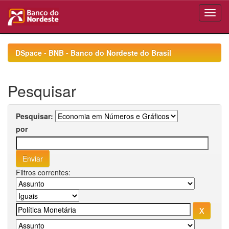
Skip
navigation
DSpace - BNB - Banco do Nordeste do Brasil
Pesquisar
Pesquisar:
por
Filtros correntes: