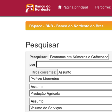
Página principal
Percorrer
Skip
navigation
DSpace - BNB - Banco do Nordeste do Brasil
Pesquisar
Pesquisar:
por
Filtros correntes: