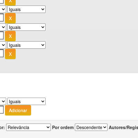
or:
Por ordem
Autores/Regi