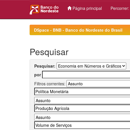
Página principal
Percorrer
Skip
navigation
DSpace - BNB - Banco do Nordeste do Brasil
Pesquisar
Pesquisar:
por
Filtros correntes: