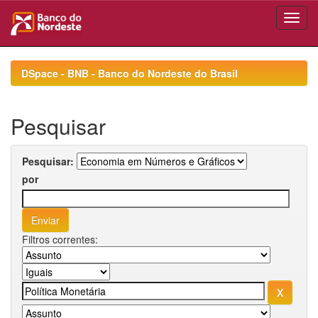
Skip
navigation
DSpace - BNB - Banco do Nordeste do Brasil
Pesquisar
Pesquisar:
por
Filtros correntes: