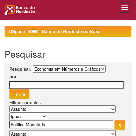
Skip
navigation
DSpace - BNB - Banco do Nordeste do Brasil
Pesquisar
Pesquisar:
por
Filtros correntes: