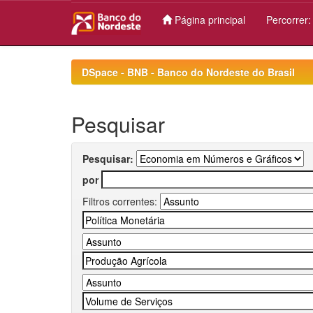
Página principal
Percorrer
Skip
navigation
DSpace - BNB - Banco do Nordeste do Brasil
Pesquisar
Pesquisar:
por
Filtros correntes: