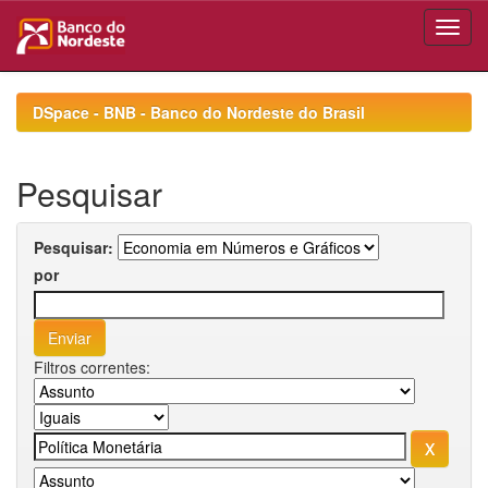
Skip
navigation
DSpace - BNB - Banco do Nordeste do Brasil
Pesquisar
Pesquisar:
por
Filtros correntes: