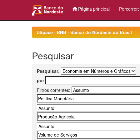
Página principal
Percorrer
Skip
navigation
DSpace - BNB - Banco do Nordeste do Brasil
Pesquisar
Pesquisar:
por
Filtros correntes: