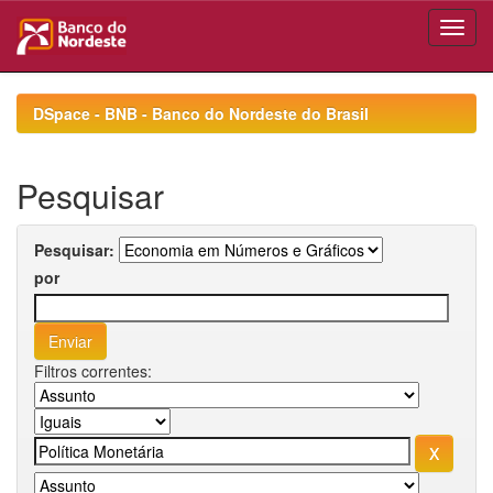
Skip
navigation
DSpace - BNB - Banco do Nordeste do Brasil
Pesquisar
Pesquisar:
por
Filtros correntes: