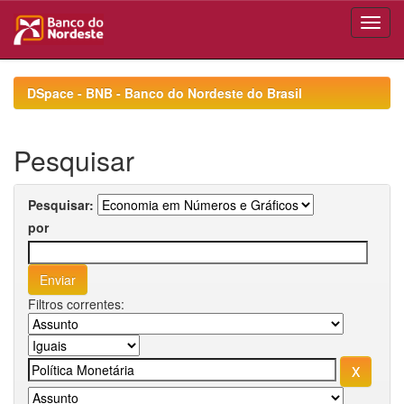
Skip
navigation
DSpace - BNB - Banco do Nordeste do Brasil
Pesquisar
Pesquisar:
por
Filtros correntes: