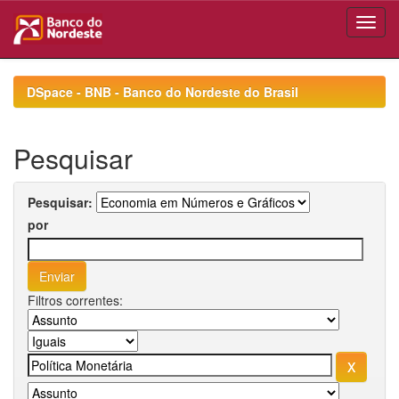
Skip
navigation
DSpace - BNB - Banco do Nordeste do Brasil
Pesquisar
Pesquisar:
por
Filtros correntes: