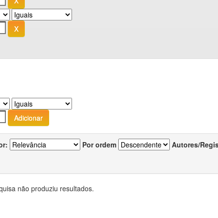
or:
Por ordem
Autores/Regi
quisa não produziu resultados.