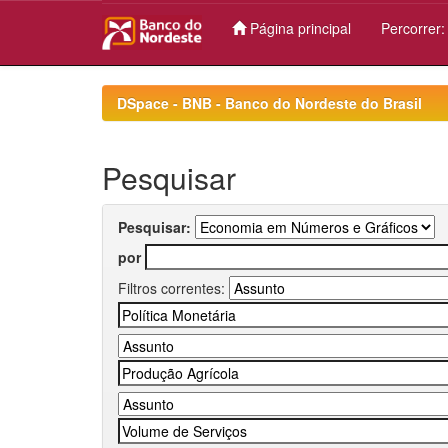
Página principal
Percorrer
Skip
navigation
DSpace - BNB - Banco do Nordeste do Brasil
Pesquisar
Pesquisar:
por
Filtros correntes: