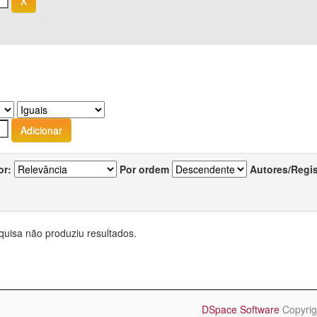
or:
Por ordem
Autores/Regi
quisa não produziu resultados.
DSpace Software
Copyrig