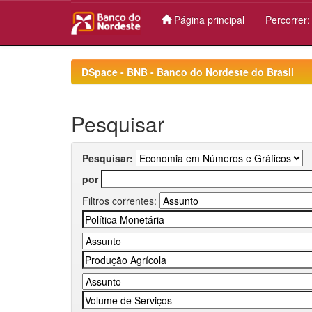
Página principal
Percorrer
Skip
navigation
DSpace - BNB - Banco do Nordeste do Brasil
Pesquisar
Pesquisar:
por
Filtros correntes: