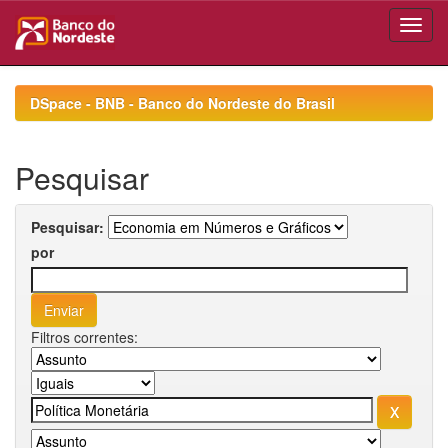
Skip
navigation
DSpace - BNB - Banco do Nordeste do Brasil
Pesquisar
Pesquisar:
por
Filtros correntes: