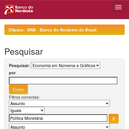
Skip
navigation
DSpace - BNB - Banco do Nordeste do Brasil
Pesquisar
Pesquisar:
por
Filtros correntes: