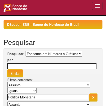
Skip
navigation
DSpace - BNB - Banco do Nordeste do Brasil
Pesquisar
Pesquisar:
por
Filtros correntes: