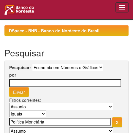
Skip
navigation
DSpace - BNB - Banco do Nordeste do Brasil
Pesquisar
Pesquisar:
por
Filtros correntes: