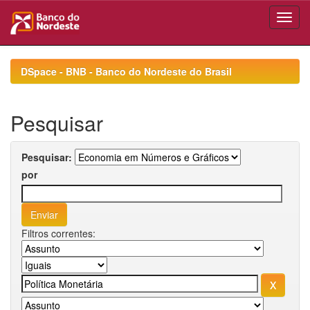
Skip
navigation
DSpace - BNB - Banco do Nordeste do Brasil
Pesquisar
Pesquisar:
por
Filtros correntes: