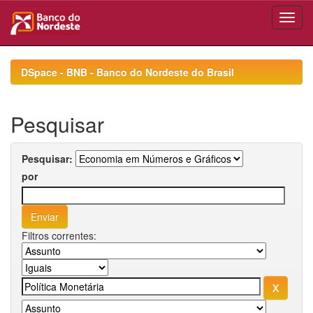
Skip
navigation
DSpace - BNB - Banco do Nordeste do Brasil
Pesquisar
Pesquisar:
por
Filtros correntes: