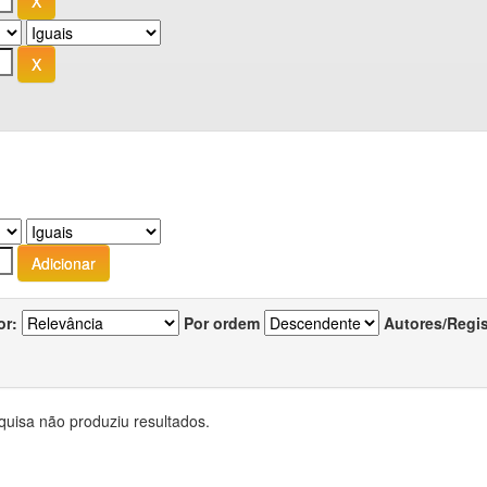
or:
Por ordem
Autores/Regi
quisa não produziu resultados.