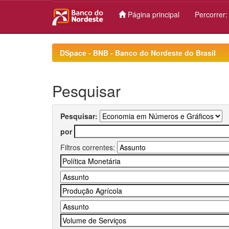
Página principal
Percorrer
Skip
navigation
DSpace - BNB - Banco do Nordeste do Brasil
Pesquisar
Pesquisar:
por
Filtros correntes: