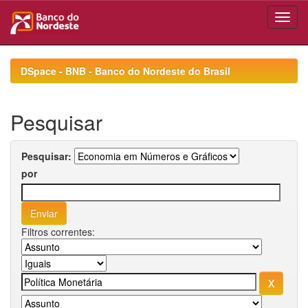
Skip
navigation
DSpace - BNB - Banco do Nordeste do Brasil
Pesquisar
Pesquisar:
por
Filtros correntes: