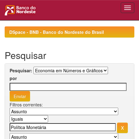
Skip
navigation
DSpace - BNB - Banco do Nordeste do Brasil
Pesquisar
Pesquisar:
por
Filtros correntes: