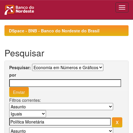
Skip
navigation
DSpace - BNB - Banco do Nordeste do Brasil
Pesquisar
Pesquisar:
por
Filtros correntes: