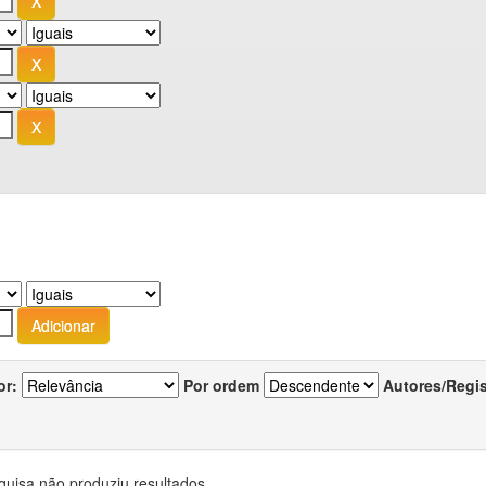
or:
Por ordem
Autores/Regi
quisa não produziu resultados.