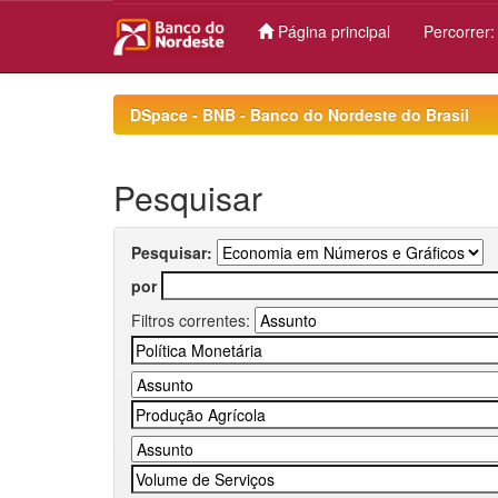
Página principal
Percorrer
Skip
navigation
DSpace - BNB - Banco do Nordeste do Brasil
Pesquisar
Pesquisar:
por
Filtros correntes: