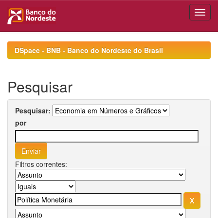
Skip
navigation
DSpace - BNB - Banco do Nordeste do Brasil
Pesquisar
Pesquisar:
por
Filtros correntes: