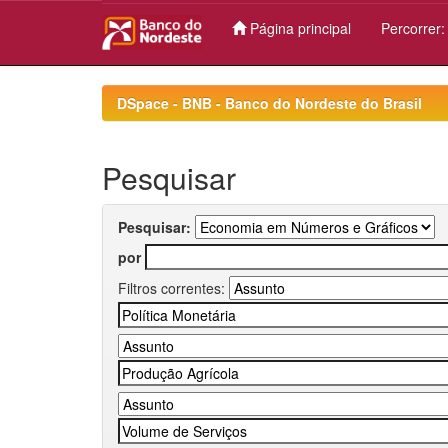
Página principal
Percorrer
Skip
navigation
DSpace - BNB - Banco do Nordeste do Brasil
Pesquisar
Pesquisar:
por
Filtros correntes: