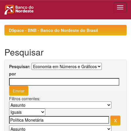
Skip
navigation
DSpace - BNB - Banco do Nordeste do Brasil
Pesquisar
Pesquisar:
por
Filtros correntes: