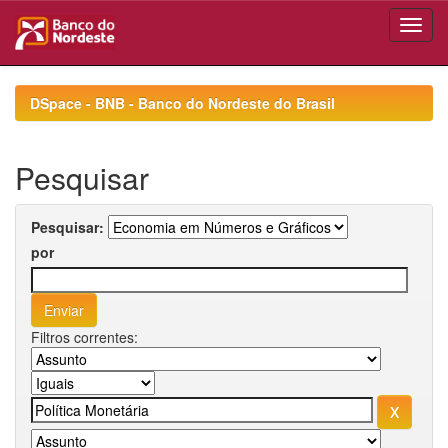
Skip
navigation
DSpace - BNB - Banco do Nordeste do Brasil
Pesquisar
Pesquisar:
por
Filtros correntes: