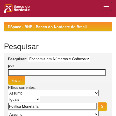
Skip
navigation
DSpace - BNB - Banco do Nordeste do Brasil
Pesquisar
Pesquisar:
por
Filtros correntes: